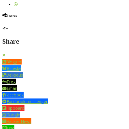
Shares
Share
Blogger
Bluesky
Delicious
Digg
Email
Facebook
Facebook messenger
Flipboard
Google
Hacker News
Line