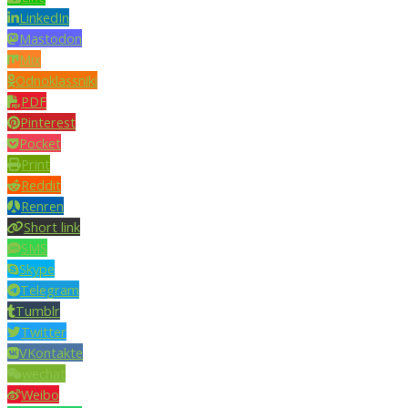
LinkedIn
Mastodon
Mix
Odnoklassniki
PDF
Pinterest
Pocket
Print
Reddit
Renren
Short link
SMS
Skype
Telegram
Tumblr
Twitter
VKontakte
wechat
Weibo