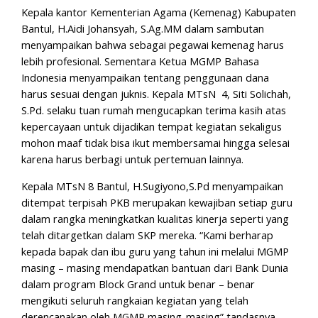
Kepala kantor Kementerian Agama (Kemenag) Kabupaten
Bantul, H.Aidi Johansyah, S.Ag.MM dalam sambutan
menyampaikan bahwa sebagai pegawai kemenag harus
lebih profesional. Sementara Ketua MGMP Bahasa
Indonesia menyampaikan tentang penggunaan dana
harus sesuai dengan juknis. Kepala MTsN 4, Siti Solichah,
S.Pd. selaku tuan rumah mengucapkan terima kasih atas
kepercayaan untuk dijadikan tempat kegiatan sekaligus
mohon maaf tidak bisa ikut membersamai hingga selesai
karena harus berbagi untuk pertemuan lainnya.
Kepala MTsN 8 Bantul, H.Sugiyono,S.Pd menyampaikan
ditempat terpisah PKB merupakan kewajiban setiap guru
dalam rangka meningkatkan kualitas kinerja seperti yang
telah ditargetkan dalam SKP mereka. “Kami berharap
kepada bapak dan ibu guru yang tahun ini melalui MGMP
masing – masing mendapatkan bantuan dari Bank Dunia
dalam program Block Grand untuk benar – benar
mengikuti seluruh rangkaian kegiatan yang telah
derencanakan oleh MGMP masing-masing” tandasnya.