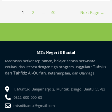
1
2
…
40
Next Page
→
MTs Negeri 8 Bantul
Madrasah berkonsep taman, belajar serasa berwisata
Tahsin
edukasi dan literasi dengan tiga program unggulan :
dan Tahfidz Al-Qur’an,
Keterampilan, dan Olahraga
Jl. Muntuk, Banjarharjo 2, Muntuk, Dlingo, Bantul 55783
0822-600-500-65
mtsn8bantul@gmail.com