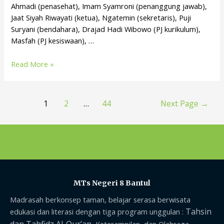
Ahmadi (penasehat), Imam Syamroni (penanggung jawab),
Jaat Siyah Riwayati (ketua), Ngatemin (sekretaris), Puji
Suryani (bendahara), Drajad Hadi Wibowo (PJ kurikulum),
Masfah (PJ kesiswaan), …
Read More »
1
2
…
44
Next Page
→
MTs Negeri 8 Bantul
Madrasah berkonsep taman, belajar serasa berwisata
Tahsin
edukasi dan literasi dengan tiga program unggulan :
dan Tahfidz Al-Qur’an,
Keterampilan, dan Olahraga