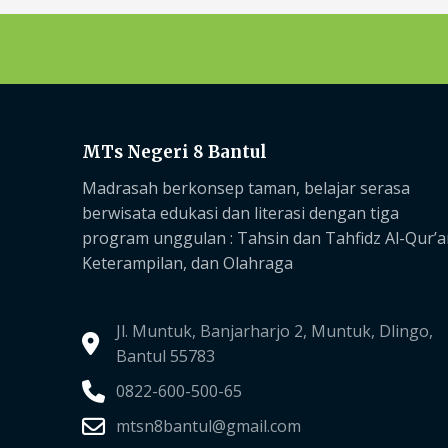
MTs Negeri 8 Bantul
Madrasah berkonsep taman, belajar serasa
berwisata edukasi dan literasi dengan tiga
program unggulan :
Tahsin dan Tahfidz Al-Qur’a
Keterampilan, dan Olahraga
Jl. Muntuk, Banjarharjo 2, Muntuk, Dlingo,
Bantul 55783
0822-600-500-65
mtsn8bantul@gmail.com