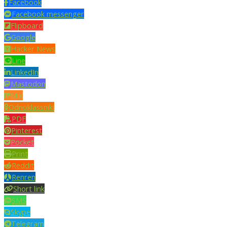
Facebook
Facebook messenger
Flipboard
Google
Hacker News
Line
LinkedIn
Mastodon
Mix
Odnoklassniki
PDF
Pinterest
Pocket
Print
Reddit
Renren
Short link
SMS
Skype
Telegram