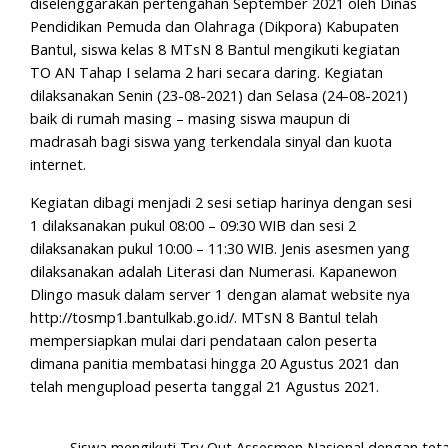
diselenggarakan pertengahan September 2021 oleh Dinas
Pendidikan Pemuda dan Olahraga (Dikpora) Kabupaten
Bantul, siswa kelas 8 MTsN 8 Bantul mengikuti kegiatan
TO AN Tahap I selama 2 hari secara daring. Kegiatan
dilaksanakan Senin (23-08-2021) dan Selasa (24-08-2021)
baik di rumah masing – masing siswa maupun di
madrasah bagi siswa yang terkendala sinyal dan kuota
internet.
Kegiatan dibagi menjadi 2 sesi setiap harinya dengan sesi
1 dilaksanakan pukul 08:00 – 09:30 WIB dan sesi 2
dilaksanakan pukul 10:00 – 11:30 WIB. Jenis asesmen yang
dilaksanakan adalah Literasi dan Numerasi. Kapanewon
Dlingo masuk dalam server 1 dengan alamat website nya
http://tosmp1.bantulkab.go.id/. MTsN 8 Bantul telah
mempersiapkan mulai dari pendataan calon peserta
dimana panitia membatasi hingga 20 Agustus 2021 dan
telah mengupload peserta tanggal 21 Agustus 2021.
Siswa mengikuti Try Out Assesmen Nasional dengan tet