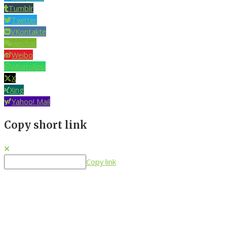
Tumblr
Twitter
VKontakte
wechat
Weibo
WhatsApp
X
Xing
Yahoo! Mail
Copy short link
Copy link