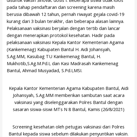
disuntik vaksin Sinovac dosis I. Beberapa siswa tidak lolos
pada tahap pendaftaran dan screening karena masih
berusia dibawah 12 tahun, pernah riwayat gejala covid-19
kurang dari 3 bulan terakhir, dan beberapa alasan lainnya.
Pelaksanaan vaksinasi berjalan dengan tertib dan lancar
dengan menerapkan protokol kesehatan. Hadir pada
pelaksanaan vaksinasi Kepala Kantor Kementerian Agama
(Kankemenag) Kabupaten Bantul H. Aidi Johansyah,
S.Ag.MM, Kasubag TU Kankemenag Bantul, H.
Mukhotib,S.Ag.M.Pd.I, dan Kasi Madrasah Kankemenag
Bantul, Ahmad Musyadad, S.Pd.I,MSI.
Kepala Kantor Kementerian Agama Kabupaten Bantul, Aidi
Johansyah, S.Ag.MM memberikan sambutan saat acara
vaksinasi yang diselenggarakan Polres Bantul dengan
sasaran siswa-siswi MTs N 8 Bantul, Kamis (26/8/2021)
Screening kesehatan oleh petugas vaksinasi dari Polres
Bantul kepada siswa sebelum dilakukan penyuntikan vaksin.