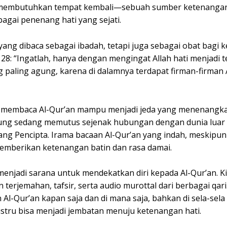
ia membutuhkan tempat kembali—sebuah sumber ketenanga
bagai penenang hati yang sejati.
yang dibaca sebagai ibadah, tetapi juga sebagai obat bagi k
 28: “Ingatlah, hanya dengan mengingat Allah hati menjadi
ng paling agung, karena di dalamnya terdapat firman-firman
al, membaca Al-Qur’an mampu menjadi jeda yang menenangk
ngsung sedang memutus sejenak hubungan dengan dunia luar 
g Pencipta. Irama bacaan Al-Qur’an yang indah, meskipu
emberikan ketenangan batin dan rasa damai.
menjadi sarana untuk mendekatkan diri kepada Al-Qur’an. Kin
an terjemahan, tafsir, serta audio murottal dari berbagai qa
l-Qur’an kapan saja dan di mana saja, bahkan di sela-se
i justru bisa menjadi jembatan menuju ketenangan hati.