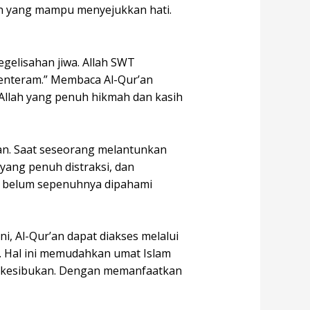
n yang mampu menyejukkan hati.
egelisahan jiwa. Allah SWT
 tenteram.” Membaca Al-Qur’an
 Allah yang penuh hikmah dan kasih
an. Saat seseorang melantunkan
yang penuh distraksi, dan
n belum sepenuhnya dipahami
i, Al-Qur’an dapat diakses melalui
ri. Hal ini memudahkan umat Islam
la kesibukan. Dengan memanfaatkan