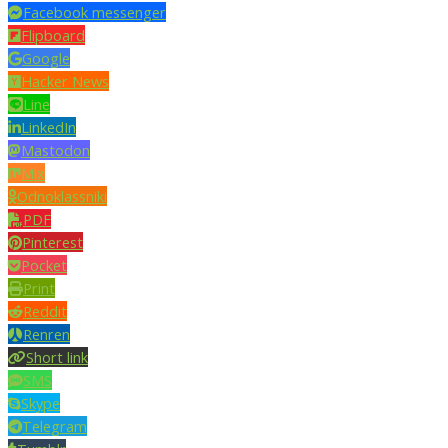
Facebook messenger
Flipboard
Google
Hacker News
Line
LinkedIn
Mastodon
Mix
Odnoklassniki
PDF
Pinterest
Pocket
Print
Reddit
Renren
Short link
SMS
Skype
Telegram