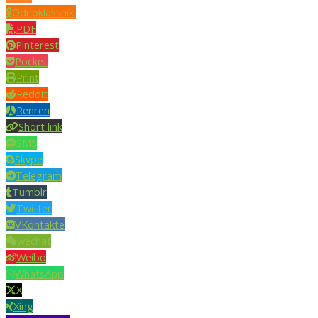
Odnoklassniki
PDF
Pinterest
Pocket
Print
Reddit
Renren
Short link
SMS
Skype
Telegram
Tumblr
Twitter
VKontakte
wechat
Weibo
WhatsApp
X
Xing