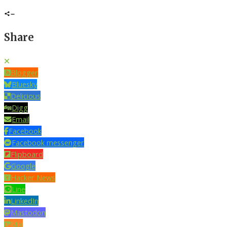
Share
Blogger
Bluesky
Delicious
Digg
Email
Facebook
Facebook messenger
Flipboard
Google
Hacker News
Line
LinkedIn
Mastodon
Mix