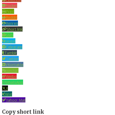
Pocket
Print
Reddit
Renren
Short link
SMS
Skype
Telegram
Tumblr
Twitter
VKontakte
wechat
Weibo
WhatsApp
X
Xing
Yahoo! Mail
Copy short link