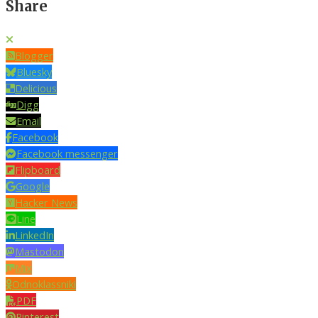
Share
Blogger
Bluesky
Delicious
Digg
Email
Facebook
Facebook messenger
Flipboard
Google
Hacker News
Line
LinkedIn
Mastodon
Mix
Odnoklassniki
PDF
Pinterest