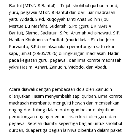
Bantul (MTsN 8 Bantul) – Tujuh shohibul qurban murid,
guru, pegawai MTsN 8 Bantul dan dari luar madrasah
yaitu Widadi, S.Pd, Ruqoyyah Binti Anas Solihin (ibu
Mertua Bu Masfah), Sudarsih, S.Pd (guru BK MAN 4
Bantul), Slamet Sadiatun, S.Pd, Arumah Achsinawati, SIP,
Hanifah Khoirunnisa Shofiati (murid kelas 8), dan Joko
Purwanto, S.Pd melaksanakan pemotongan satu ekor
sapi, Jum’at (29/05/2026) di lingkungan madrasah. Hadir
pada kegiatan guru, pegawai, dan lima komite madrasah
yakni Hasim, Ashari, Zainudin, Widodo, dan Abadi.
Acara diawali dengan pembacaan do’a oleh Zainudin
dilanjutkan Hasim menyembelih sapi qurban. Lima komite
madrasah membantu menguliti hewan dan memisahkan
daging dari tulang dalam potongan besar dialnjutkan
pemotongan daging menjadi irisan kecil oleh guru dan
pegawai. Setelah diambil sepertiga bagian untuk shohibul
qurban, duapertiga bagian lainnya diberikan dalam paket