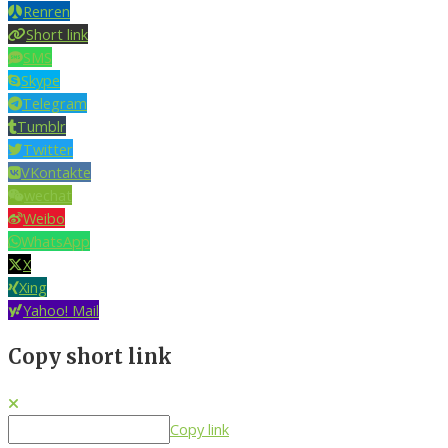
Renren
Short link
SMS
Skype
Telegram
Tumblr
Twitter
VKontakte
wechat
Weibo
WhatsApp
X
Xing
Yahoo! Mail
Copy short link
Copy link