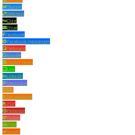
Bluesky
Delicious
Digg
Email
Facebook
Facebook messenger
Flipboard
Google
Hacker News
Line
LinkedIn
Mastodon
Mix
Odnoklassniki
PDF
Pinterest
Pocket
Print
Reddit