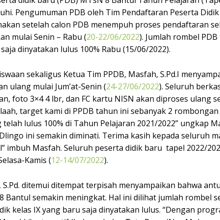
serta didik baru (PDB) MTsN 8 Bantul Tahun Pelajaran (Tap
nuhi. Pengumuman PDB oleh Tim Pendaftaran Peserta Didik
nakan setelah calon PDB menempuh proses pendaftaran se
n mulai Senin – Rabu (
20-22/06/2022
). Jumlah rombel PDB
 saja dinyatakan lulus 100% Rabu (15/06/2022).
swaan sekaligus Ketua Tim PPDB, Masfah, S.Pd.I menyampa
an ulang mulai Jum’at-Senin (
24-27/06/2022
). Seluruh berk
iran, foto 3×4 4 lbr, dan FC kartu NISN akan diproses ulang
llaah, target kami di PPDB tahun ini sebanyak 2 rombongan b
g telah lulus 100% di Tahun Pelajaran 2021/2022” ungkap M
lingo ini semakin diminati. Terima kasih kepada seluruh 
” imbuh Masfah. Seluruh peserta didik baru tapel 2022/2
elasa-Kamis (
12-14/07/2022
).
, S.Pd. ditemui ditempat terpisah menyampaikan bahwa ant
 Bantul semakin meningkat. Hal ini dilihat jumlah rombel s
dik kelas IX yang baru saja dinyatakan lulus. “Dengan prog