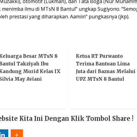
san Muzakki), otomotif (Lukman), dan Tata Boga (Nur Muhamm
menimba ilmu di MTsN 8 Bantul” ungkap Sugiyono. “Sem
eh prestasi yang diharapkan. Aamiin” pungkasnya (jkp).
Keluarga Besar MTsN 8
Ketua RT Purwanto
Bantul Takziyah Ibu
Terima Bantuan Lima
Kandung Murid Kelas IX
Juta dari Baznas Melalui
Silvia May Aviani
UPZ MTsN 8 Bantul
ite Kita Ini Dengan Klik Tombol Share !