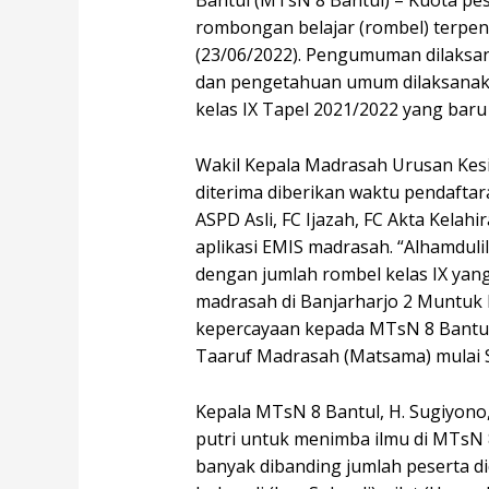
Bantul (MTsN 8 Bantul) – Kuota pe
rombongan belajar (rombel) terpe
(23/06/2022). Pengumuman dilaksa
dan pengetahuan umum dilaksanaka
kelas IX Tapel 2021/2022 yang baru
Wakil Kepala Madrasah Urusan Kesi
diterima diberikan waktu pendaftar
ASPD Asli, FC Ijazah, FC Akta Kelah
aplikasi EMIS madrasah. “Alhamduli
dengan jumlah rombel kelas IX yan
madrasah di Banjarharjo 2 Muntuk D
kepercayaan kepada MTsN 8 Bantul
Taaruf Madrasah (Matsama) mulai S
Kepala MTsN 8 Bantul, H. Sugiyono
putri untuk menimba ilmu di MTsN 8
banyak dibanding jumlah peserta di