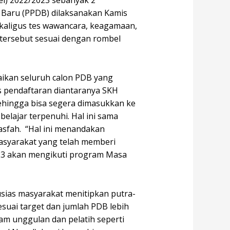
el) 2022/2023 sebanyak 2
 Baru (PPDB) dilaksanakan Kamis
kaligus tes wawancara, keagamaan,
 tersebut sesuai dengan rombel
ikan seluruh calon PDB yang
as pendaftaran diantaranya SKH
 sehingga bisa segera dimasukkan ke
elajar terpenuhi. Hal ini sama
asfah. “Hal ini menandakan
masyarakat yang telah memberi
023 akan mengikuti program Masa
usias masyarakat menitipkan putra-
esuai target dan jumlah PDB lebih
ram unggulan dan pelatih seperti