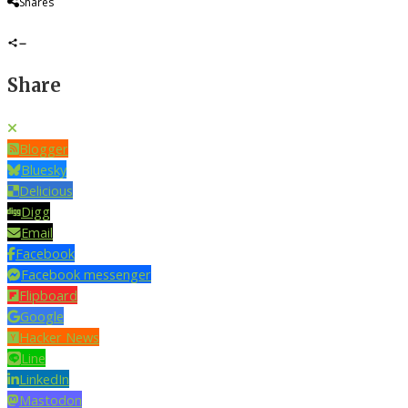
Shares
Share
Blogger
Bluesky
Delicious
Digg
Email
Facebook
Facebook messenger
Flipboard
Google
Hacker News
Line
LinkedIn
Mastodon