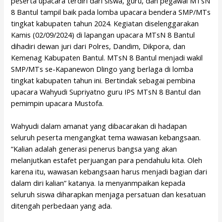
peserta upacara terdiri dari siswa, guru, dan pegawai MTsN
8 Bantul tampil baik pada lomba upacara bendera SMP/MTs
tingkat kabupaten tahun 2024. Kegiatan diselenggarakan
Kamis (02/09/2024) di lapangan upacara MTsN 8 Bantul
dihadiri dewan juri dari Polres, Dandim, Dikpora, dan
Kemenag Kabupaten Bantul. MTsN 8 Bantul menjadi wakil
SMP/MTs se-Kapanewon Dlingo yang berlaga di lomba
tingkat kabupaten tahun ini. Bertindak sebagai pembina
upacara Wahyudi Supriyatno guru IPS MTsN 8 Bantul dan
pemimpin upacara Mustofa.
Wahyudi dalam amanat yang dibacarakan di hadapan
seluruh peserta mengangkat tema wawasan kebangsaan.
“Kalian adalah generasi penerus bangsa yang akan
melanjutkan estafet perjuangan para pendahulu kita. Oleh
karena itu, wawasan kebangsaan harus menjadi bagian dari
dalam diri kalian” katanya. Ia menyanmpaikan kepada
seluruh siswa diharapkan menjaga persatuan dan kesatuan
ditengah perbedaan yang ada.