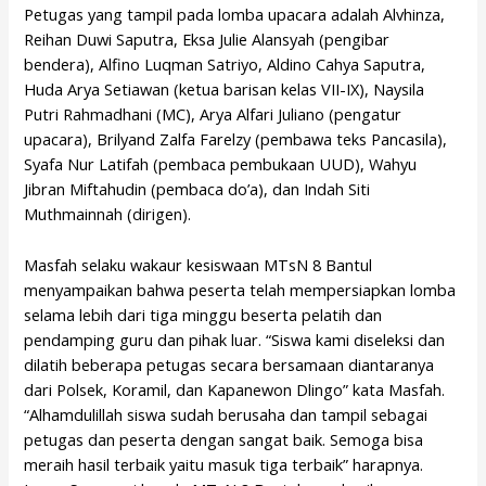
Petugas yang tampil pada lomba upacara adalah Alvhinza,
Reihan Duwi Saputra, Eksa Julie Alansyah (pengibar
bendera), Alfino Luqman Satriyo, Aldino Cahya Saputra,
Huda Arya Setiawan (ketua barisan kelas VII-IX), Naysila
Putri Rahmadhani (MC), Arya Alfari Juliano (pengatur
upacara), Brilyand Zalfa Farelzy (pembawa teks Pancasila),
Syafa Nur Latifah (pembaca pembukaan UUD), Wahyu
Jibran Miftahudin (pembaca do’a), dan Indah Siti
Muthmainnah (dirigen).
Masfah selaku wakaur kesiswaan MTsN 8 Bantul
menyampaikan bahwa peserta telah mempersiapkan lomba
selama lebih dari tiga minggu beserta pelatih dan
pendamping guru dan pihak luar. “Siswa kami diseleksi dan
dilatih beberapa petugas secara bersamaan diantaranya
dari Polsek, Koramil, dan Kapanewon Dlingo” kata Masfah.
“Alhamdulillah siswa sudah berusaha dan tampil sebagai
petugas dan peserta dengan sangat baik. Semoga bisa
meraih hasil terbaik yaitu masuk tiga terbaik” harapnya.