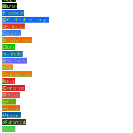
Email
Facebook
Facebook messenger
Flipboard
Google
Hacker News
Line
LinkedIn
Mastodon
Mix
Odnoklassniki
PDF
Pinterest
Pocket
Print
Reddit
Renren
Short link
SMS