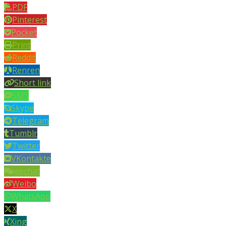
PDF
Pinterest
Pocket
Print
Reddit
Renren
Short link
SMS
Skype
Telegram
Tumblr
Twitter
VKontakte
wechat
Weibo
WhatsApp
X
Xing