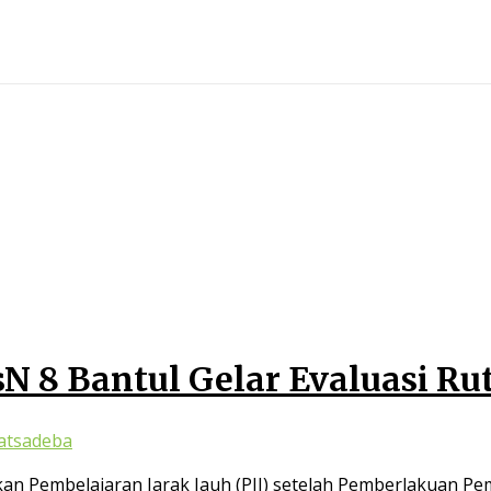
sN 8 Bantul Gelar Evaluasi Ru
atsadeba
an Pembelajaran Jarak Jauh (PJJ) setelah Pemberlakuan P