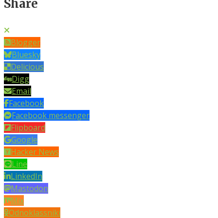
Share
Blogger
Bluesky
Delicious
Digg
Email
Facebook
Facebook messenger
Flipboard
Google
Hacker News
Line
LinkedIn
Mastodon
Mix
Odnoklassniki