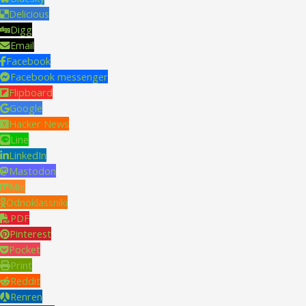
Delicious
Digg
Email
Facebook
Facebook messenger
Flipboard
Google
Hacker News
Line
LinkedIn
Mastodon
Mix
Odnoklassniki
PDF
Pinterest
Pocket
Print
Reddit
Renren