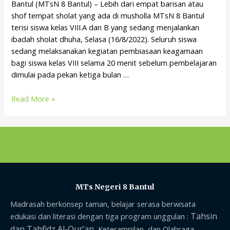
Bantul (MTsN 8 Bantul) – Lebih dari empat barisan atau
shof tempat sholat yang ada di musholla MTsN 8 Bantul
terisi siswa kelas VIII.A dan B yang sedang menjalankan
ibadah sholat dhuha, Selasa (16/8/2022). Seluruh siswa
sedang melaksanakan kegiatan pembiasaan keagamaan
bagi siswa kelas VIII selama 20 menit sebelum pembelajaran
dimulai pada pekan ketiga bulan …
Read More »
MTs Negeri 8 Bantul
Madrasah berkonsep taman, belajar serasa berwisata
Tahsin
edukasi dan literasi dengan tiga program unggulan :
dan Tahfidz Al-Qur’an,
Keterampilan, dan Olahraga