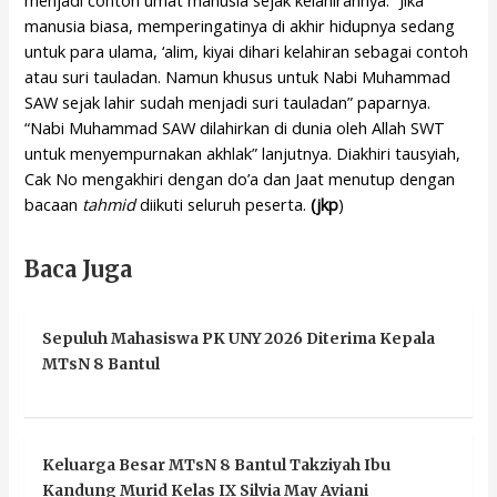
menjadi contoh umat manusia sejak kelahirannya. “Jika
manusia biasa, memperingatinya di akhir hidupnya sedang
untuk para ulama, ‘alim, kiyai dihari kelahiran sebagai contoh
atau suri tauladan. Namun khusus untuk Nabi Muhammad
SAW sejak lahir sudah menjadi suri tauladan” paparnya.
“Nabi Muhammad SAW dilahirkan di dunia oleh Allah SWT
untuk menyempurnakan akhlak” lanjutnya. Diakhiri tausyiah,
Cak No mengakhiri dengan do’a dan Jaat menutup dengan
bacaan
tahmid
diikuti seluruh peserta.
(jkp
)
Baca Juga
Sepuluh Mahasiswa PK UNY 2026 Diterima Kepala
MTsN 8 Bantul
Keluarga Besar MTsN 8 Bantul Takziyah Ibu
Kandung Murid Kelas IX Silvia May Aviani