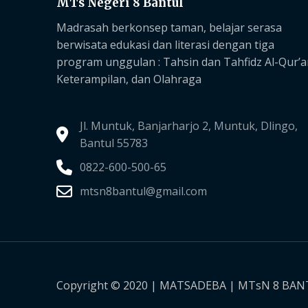
MTs Negeri 8 Bantul
Madrasah berkonsep taman, belajar serasa
berwisata edukasi dan literasi dengan tiga
program unggulan :
Tahsin dan Tahfidz Al-Qur’a
Keterampilan, dan Olahraga
Jl. Muntuk, Banjarharjo 2, Muntuk, Dlingo,
Bantul 55783
0822-600-500-65
mtsn8bantul@gmail.com
Copyright © 2020 | MATSADEBA | MTsN 8 BA