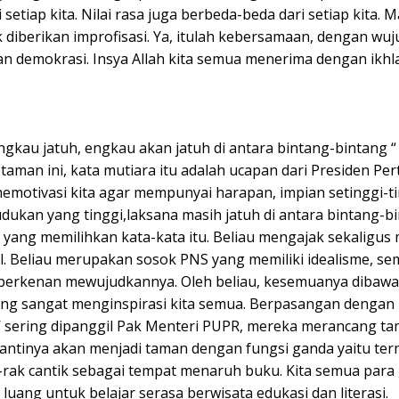
setiap kita. Nilai rasa juga berbeda-beda dari setiap kita. 
diberikan improfisasi. Ya, itulah kebersamaan, dengan wuj
 demokrasi. Insya Allah kita semua menerima dengan ikhla
 engkau jatuh, engkau akan jatuh di antara bintang-bintang “
 taman ini, kata mutiara itu adalah ucapan dari Presiden P
memotivasi kita agar mempunyai harapan, impian setinggi-ti
dukan yang tinggi,laksana masih jatuh di antara bintang-bi
 yang memilihkan kata-kata itu. Beliau mengajak sekaligu
eliau merupakan sosok PNS yang memiliki idealisme, sema
rkenan mewujudkannya. Oleh beliau, kesemuanya dibawak
yang sangat menginspirasi kita semua. Berpasangan dengan 
o’ sering dipanggil Pak Menteri PUPR, mereka merancang ta
antinya akan menjadi taman dengan fungsi ganda yaitu term
-rak cantik sebagai tempat menaruh buku. Kita semua para 
uang untuk belajar serasa berwisata edukasi dan literasi.